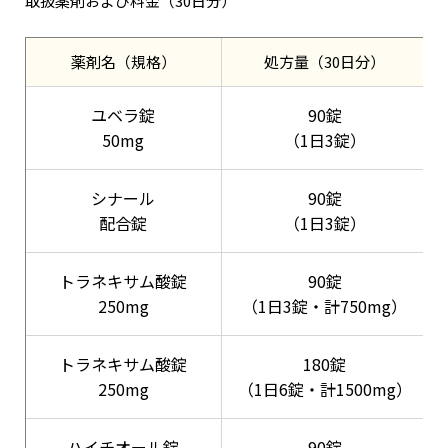
取扱薬剤および料金（30日分）
薬剤名（規格）
処方量（30日分）
ユベラ錠
90錠
50mg
（1日3錠）
シナール
90錠
配合錠
（1日3錠）
トラネキサム酸錠
90錠
250mg
（1日3錠・計750mg）
トラネキサム酸錠
180錠
250mg
（1日6錠・計1500mg）
ハイチオール錠
90錠