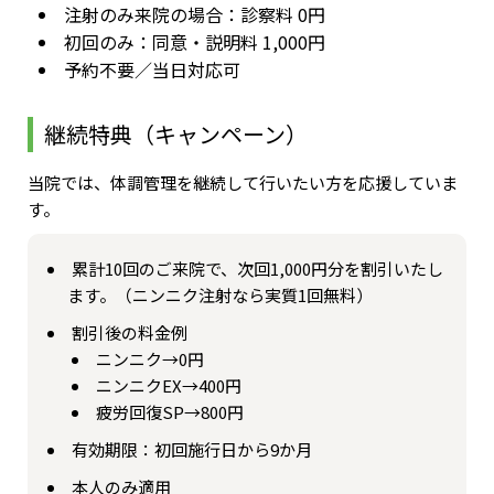
注射のみ来院の場合：診察料 0円
初回のみ：同意・説明料 1,000円
予約不要／当日対応可
継続特典（キャンペーン）
当院では、体調管理を継続して行いたい方を応援していま
す。
累計10回のご来院で、次回1,000円分を割引いたし
ます。（ニンニク注射なら実質1回無料）
割引後の料金例
ニンニク→0円
ニンニクEX→400円
疲労回復SP→800円
有効期限：初回施行日から9か月
本人のみ適用